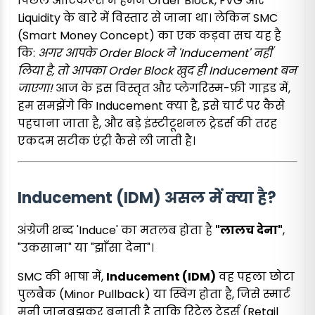
पिछले आर्टिकल्स में हमने Order Block, FVG और
Liquidity के बारे में विस्तार से जाना था। लेकिन SMC
(Smart Money Concept) का एक कड़वा सच यह है
कि:
अगर आपके Order Block ने 'Inducement' नहीं
लिया है, तो आपका Order Block खुद ही Inducement बन
जाएगा!
आज के इस विस्तृत और प्लेगरिस्म-फ्री गाइड में,
हम समझेंगे कि Inducement क्या है, इसे चार्ट पर कैसे
पहचाना जाता है, और बड़े इंस्टीटूशनल ट्रेडर्स की तरह
एकदम सटीक एंट्री कैसे ली जाती है।
Inducement (IDM) असल में क्या है?
अंग्रेजी शब्द 'Induce' का मतलब होता है
"लालच देना"
,
"उकसाना" या "झाँसा देना"।
SMC की भाषा में,
Inducement (IDM)
वह पहला छोटा
पुलबैक (Minor Pullback) या स्विंग होता है, जिसे स्मार्ट
मनी जानबूझकर बनाती है ताकि रिटेल ट्रेडर्स (Retail