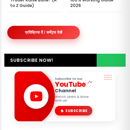
Trader Kaise Bane? (A
100% Working Guide
to Z Guide)
2026
प्रतिक्रिया दें / कमेंट्स देखें
SUBSCRIBE NOW!
Subscribe to our
YouTube
Channel
Watch, Learn & Grow
with us!
SUBSCRIBE