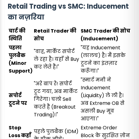
Retail Trading vs SMC: Inducement
का नज़रिया
चार्ट की
Retail Trader की
SMC Trader की सोच
स्थिति
सोच
(Inducement)
पहला
"यह Inducement
"वाह, मार्केट सपोर्ट
पुलबैक
(लालच) है। मैं इसके
ले रहा है। यहाँ से Buy
(Minor
टूटने का इंतज़ार
कर लेते हैं।"
Support)
करूँगा।"
"स्मार्ट मनी ने
"अरे बाप रे! सपोर्ट
Inducement
टूट गया, अब मार्केट
सपोर्ट
(Liquidity) ले ली है।
गिरेगा। चलो Sell
टूटने पर
अब Extreme OB से
करते हैं (Breakout
असली Buy मूव
Trading)।"
आएगा।"
Stop
Extreme Order
पहले पुलबैक (IDM)
Loss कहाँ
Block के सुरक्षित ज़ोन